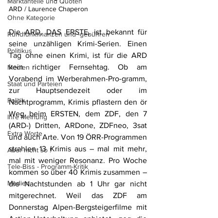
Marktanteile und Quoten
ARD / Laurence Chaperon 
Ohne Kategorie
Die ARD, DAS ERSTE, ist bekannt für 
Rundfunkfinanzen und -gebühren
seine unzähligen Krimi-Serien. Einen 
Politikus
Tag ohne einen Krimi, ist für die ARD 
kein richtiger Fernsehtag. Ob am 
Medien
Vorabend im Werberahmen-Pro-gramm, 
Staat und Parteien
zur Hauptsendezeit oder im 
Politik
Nachtprogramm, Krimis pflastern den ör 
Weg beim ERSTEN, dem ZDF, den 7 
Ihre Meinung
(ARD-) Dritten, ARDone, ZDFneo, 3sat 
Extra Worte
und auch Arte. Von 19 ÖRR-Programmen 
strahlen 13 Krimis aus – mal mit mehr, 
Aber nicht so !
mal mit weniger Resonanz. Pro Woche 
Tele-Biss - Programm-Kritik
kommen so über 40 Krimis zusammen – 
Medien
die Nachtstunden ab 1 Uhr gar nicht 
mitgerechnet. Weil das ZDF am 
Donnerstag Alpen-Bergsteigerfilme mit 