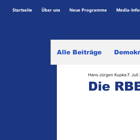
Startseite
Über uns
Neue Programme
Media-Info
Alle Beiträge
Demokr
Hans-Jürgen Kupka
7. Jul
Alltagsleben
Gehä
Die RBB
Programme und Sen
Rundfunkfinanzen un