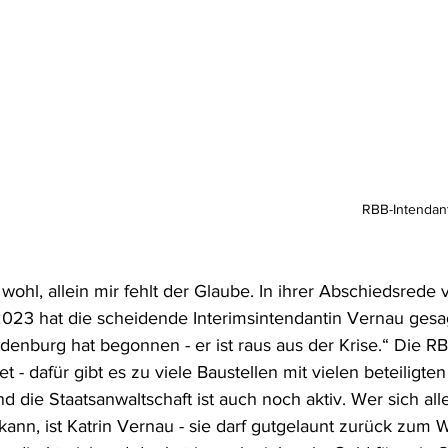
Politik
Ihre Meinung
Extra Worte
le-Biss - Programm-Kritik
Medien
                                                                                 RBB-Intendantin Katrin Vernau - 
 wohl, allein mir fehlt der Glaube. In ihrer Abschiedsrede
023 hat die scheidende Interimsintendantin Vernau gesa
enburg hat begonnen - er ist raus aus der Krise.“ Die RBB
et - dafür gibt es zu viele Baustellen mit vielen beteiligt
d die Staatsanwaltschaft ist auch noch aktiv. Wer sich all
ann, ist Katrin Vernau - sie darf gutgelaunt zurück zum 