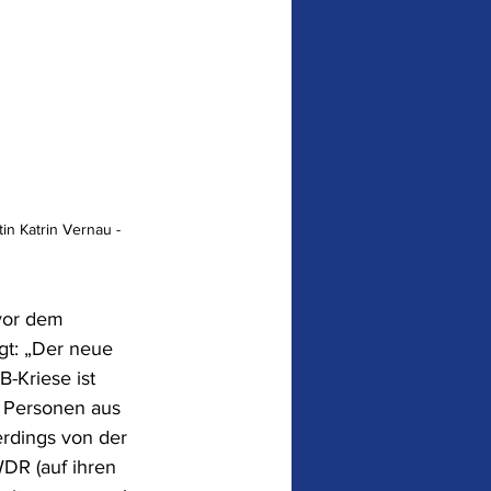
 vor dem 
gt: „Der neue 
-Kriese ist 
en Personen aus 
erdings von der 
WDR (auf ihren 