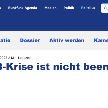
s
Rundfunk-Agenda
Medien
Politik
Politikus
atie
Dossier
Aktiv werden
Kame
i 2023
2 Min. Lesezeit
ltervergleich und Personal
-Krise ist nicht bee
dungen
Marktanteile und Quoten
Oh
d -gebühren
Politikus
Medien