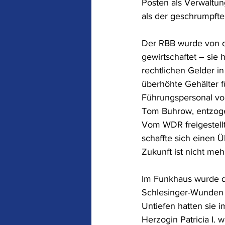
Posten als Verwaltung
als der geschrumpfte
Der RBB wurde von de
gewirtschaftet – sie 
rechtlichen Gelder i
überhöhte Gehälter f
Führungspersonal v
Tom Buhrow, entzoge
Vom WDR freigestellt
schaffte sich einen Ü
Zukunft ist nicht me
Im Funkhaus wurde dur
Schlesinger-Wunden 
Untiefen hatten sie i
Herzogin Patricia I.