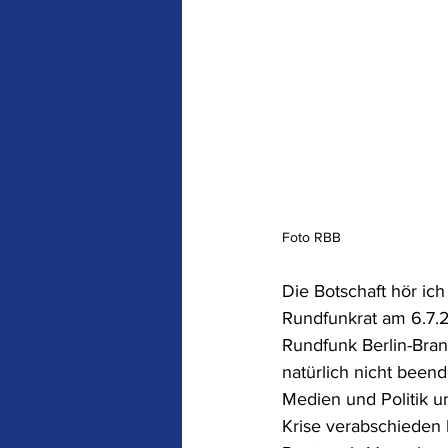
Staat und Parteien
Aber nicht so !
Te
                                                   
Foto RBB
Die Botschaft hör ich
Rundfunkrat am 6.7.2
Rundfunk Berlin-Brand
natürlich nicht beend
Medien und Politik un
Krise verabschieden k