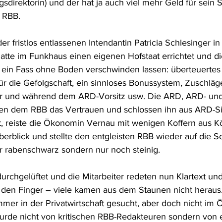
sdirektorin) und der hat ja auch viel mehr Geld für sein 
 RBB.
r fristlos entlassenen Intendantin Patricia Schlesinger i
hatte im Funkhaus einen eigenen Hofstaat errichtet und die
n ein Fass ohne Boden verschwinden lassen: überteuerte
ür die Gefolgschaft, ein sinnloses Bonussystem, Zuschläge
or und während dem ARD-Vorsitz usw. Die ARD, ARD- un
n dem RBB das Vertrauen und schlossen ihn aus ARD-Si
, reiste die Ökonomin Vernau mit wenigen Koffern aus Kö
berblick und stellte den entgleisten RBB wieder auf die S
hr rabenschwarz sondern nur noch steinig.
chgelüftet und die Mitarbeiter redeten nun Klartext und 
den Finger – viele kamen aus dem Staunen nicht heraus.
mmer in der Privatwirtschaft gesucht, aber doch nicht im
 wurde nicht von kritischen RBB-Redakteuren sondern von 