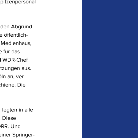
Spitzenpersonal 
n den Abgrund 
 öffentlich-
s Medienhaus, 
 für das 
d WDR-Chef 
tzungen aus. 
ln an, ver-
chiene. Die 
legten in alle 
 Diese 
 ÖRR. Und 
einer Springer-