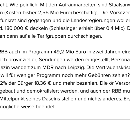
cht. Wie peinlich. Mit den Aufräumarbeiten sind Staatsanw
n (Kosten bisher 2,55 Mio Euro) beschäftigt. Die Vorsitz
funkrat sind gegangen und die Landesregierungen wollen
d. 180.000 € deckeln (Schlesinger erhielt über 0,4 Mio). D
n dann auf alle Tarifgruppen durchschlagen.
BB auch im Programm 49,2 Mio Euro in zwei Jahren eins
h provinzieller, Sendungen werden eingestellt, Personal
zin wandert zum MDR nach Leipzig. Die Vertrauenskrise 
 will für weniger Programm noch mehr Gebühren zahlen?
2% der Bürger 18,36 € und mehr bezahlen. Die ör Versor
ebaut und demokratisiert werden, und auch der RBB mu
ittelpunkt seines Daseins stellen und nichts anderes. Ers
e möglicherweise beendet.