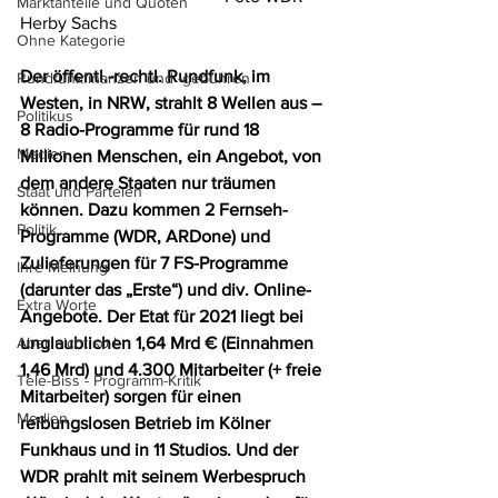
Marktanteile und Quoten
Herby Sachs
Ohne Kategorie
Der öffentl.-rechtl. Rundfunk, im 
Rundfunkfinanzen und -gebühren
Westen, in NRW, strahlt 8 Wellen aus – 
Politikus
8 Radio-Programme für rund 18 
Medien
Millionen Menschen, ein Angebot, von 
dem andere Staaten nur träumen 
Staat und Parteien
können. Dazu kommen 2 Fernseh-
Politik
Programme (WDR, ARDone) und 
Zulieferungen für 7 FS-Programme 
Ihre Meinung
(darunter das „Erste“) und div. Online-
Extra Worte
Angebote. Der Etat für 2021 liegt bei 
unglaublichen 1,64 Mrd € (Einnahmen 
Aber nicht so !
1,46 Mrd) und 4.300 Mitarbeiter (+ freie 
Tele-Biss - Programm-Kritik
Mitarbeiter) sorgen für einen 
Medien
reibungslosen Betrieb im Kölner 
Funkhaus und in 11 Studios. Und der 
WDR prahlt mit seinem Werbespruch 