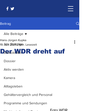
Beitrag
Alle Beiträge
Hans-Jürgen Kupka
Alle Beiträge
19. Juli 2021
2 Min. Lesezeit
Der WDR dreht auf
Demokratie
Dossier
Aktiv werden
Kamera
Alltagsleben
Gehältervergleich und Personal
Programme und Sendungen
                                              Foto WDR 