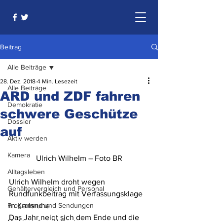
Beitrag
Alle Beiträge
28. Dez. 2018
4 Min. Lesezeit
Alle Beiträge
ARD und ZDF fahren
Demokratie
schwere Geschütze
Dossier
auf
Aktiv werden
Kamera
Ulrich Wilhelm – Foto BR
Alltagsleben
Ulrich Wilhelm droht wegen 
Gehältervergleich und Personal
Rundfunkbeitrag mit Verfassungsklage 
Programme und Sendungen
in Karlsruhe 
Das Jahr neigt sich dem Ende und die 