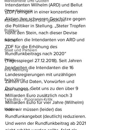
Marktanteile und Quoten
Intendanten Wilhelm (ARD) und Bellut 
Ohne Kategorie
(ZDF) bringen in einer konzertierten 
Aktion ihre schweren Geschütze gegen 
Rundfunkfinanzen und -gebühren
die Politiker in Stellung. „Steter Tropfen 
Politikus
höhlt den Stein, nach dieser Devise 
kämpfen die Intendanten von ARD und 
Medien
ZDF für die Erhöhung des 
Staat und Parteien
Rundfunkbeitrags nach 2020“ 
Politik
(Tagesspiegel 27.12.2018). Seit Jahren 
bearbeiten die Intendanten die 16 
Ihre Meinung
Landesregierungen mit unzähligen 
Extra Worte
Zahlen und Daten, Vorwürfen und 
Drohungen. Gebt uns zu den über 9 
Aber nicht so !
Milliarden Euro zusätzlich noch 3 
Tele-Biss - Programm-Kritik
Milliarden Euro für vier Jahre (Wilhelm) 
Medien
oder wir müssen (leider) das 
Rundfunkangebot (deutlich) reduzieren. 
Und wenn der Rundfunkbeitrag ab 2021 