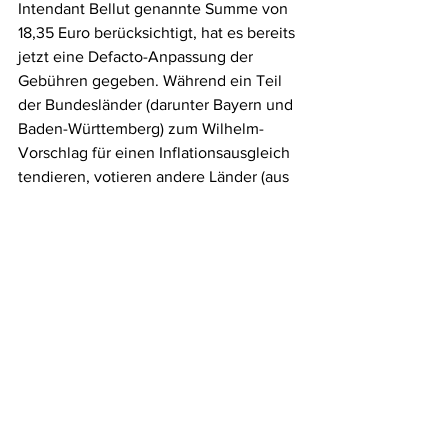
Intendant Bellut genannte Summe von 
18,35 Euro berücksichtigt, hat es bereits 
jetzt eine Defacto-Anpassung der 
Gebühren gegeben. Während ein Teil 
der Bundesländer (darunter Bayern und 
Baden-Württemberg) zum Wilhelm-
Vorschlag für einen Inflationsausgleich 
tendieren, votieren andere Länder (aus 
dem Osten) wegen der hohen 
Rücklagen hingegen für 
Gebührenstabilität über 2020 hinaus. 
Der Bellut-Vorschlag könnte zwischen 
den Lagern eine zumindest temporäre 
Brücke schlagen. Wird sein Basiswert 
akzeptiert, könnte der Rundfunkbeitrag 
angehoben werden, ohne sich auf die 
schwer abzuschätzende Entwicklung 
der Inflationsrate einzulassen. Im 
Endergebnis stünden den Sendern 