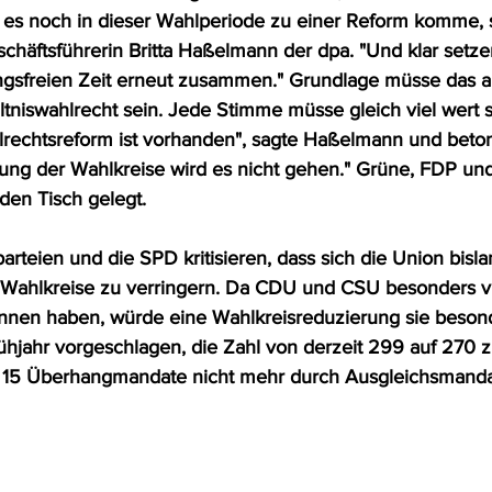
 es noch in dieser Wahlperiode zu einer Reform komme, s
chäftsführerin Britta Haßelmann der dpa. "Und klar setze
ungsfreien Zeit erneut zusammen." Grundlage müsse das ak
ltniswahlrecht sein. Jede Stimme müsse gleich viel wert s
rechtsreform ist vorhanden", sagte Haßelmann und beton
ng der Wahlkreise wird es nicht gehen." Grüne, FDP und
den Tisch gelegt. 
arteien und die SPD kritisieren, dass sich die Union bislan
r Wahlkreise zu verringern. Da CDU und CSU besonders vi
nen haben, würde eine Wahlkreisreduzierung sie besonde
ühjahr vorgeschlagen, die Zahl von derzeit 299 auf 270 z
u 15 Überhangmandate nicht mehr durch Ausgleichsmanda