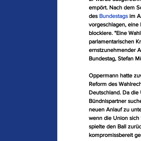
empört. Nach dem Sc
Staat und Parteien
des 
Bundestags
 im A
vorgeschlagen, eine 
blockiere. "Eine Wah
Aber nicht so !
Te
parlamentarischen Kra
ernstzunehmender An
Bundestag, Stefan Mü
Oppermann hatte zuvo
Reform des Wahlrech
Deutschland. Da die
Bündnispartner suche
neuen Anlauf zu unt
wenn die Union sich w
spielte den Ball zurü
kompromissbereit gez