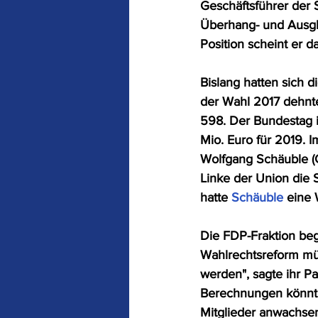
Geschäftsführer der
Überhang- und Ausgle
Position scheint er 
Bislang hatten sich 
der Wahl 2017 dehnte
598. Der Bundestag i
Mio. Euro für 2019. 
Wolfgang Schäuble (
Linke der Union die
hatte 
Schäuble
 eine 
Die FDP-Fraktion be
Wahlrechtsreform m
werden", sagte ihr P
Berechnungen könnte
Mitglieder anwachsen