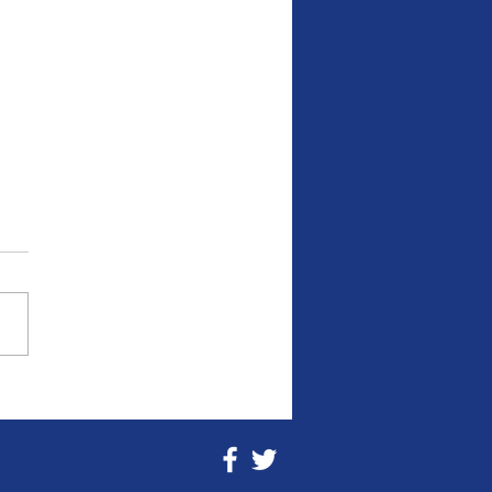
rea Nahles – Sieg
r Niederlage