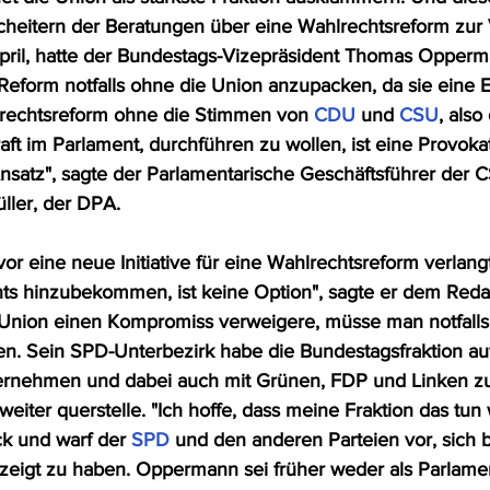
heitern der Beratungen über eine Wahlrechtsreform zur 
Politik
Ihre Meinung
Extra Worte
pril, hatte der Bundestags-Vizepräsident Thomas Opperm
Reform notfalls ohne die Union anzupacken, da sie eine E
lrechtsreform ohne die Stimmen von 
CDU
 und 
CSU
, also
le-Biss - Programm-Kritik
Medien
ft im Parlament, durchführen zu wollen, ist eine Provokat
satz", sagte der Parlamentarische Geschäftsführer der 
ller, der DPA.
r eine neue Initiative für eine Wahlrechtsreform verlangt
ts hinzubekommen, ist keine Option", sagte er dem Reda
 Union einen Kompromiss verweigere, müsse man notfalls
n. Sein SPD-Unterbezirk habe die Bundestagsfraktion au
ernehmen und dabei auch mit Grünen, FDP und Linken zu
eiter querstelle. "Ich hoffe, dass meine Fraktion das tun 
ck und warf der 
SPD
 und den anderen Parteien vor, sich b
eigt zu haben. Oppermann sei früher weder als Parlamen