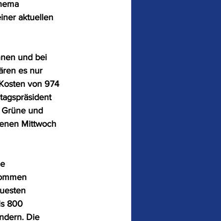
Thema 
ner aktuellen 
nnen und bei 
ären es nur 
 Kosten von 974 
tagspräsident 
, Grüne und 
genen Mittwoch 
e 
nommen 
euesten 
ls 800 
ndern. Die 