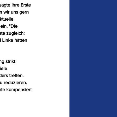
agte ihre Erste 
n wir uns gern 
tuelle 
ein. "Die 
te zugleich: 
 Linke hätten 
g strikt 
ele 
rs treffen. 
u reduzieren. 
te kompensiert 