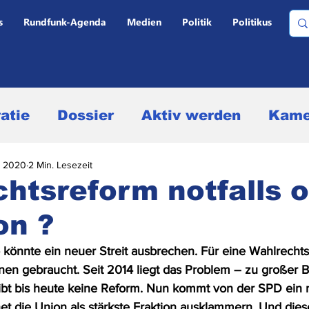
s
Rundfunk-Agenda
Medien
Politik
Politikus
atie
Dossier
Aktiv werden
Kame
i 2020
2 Min. Lesezeit
ltervergleich und Personal
htsreform notfalls 
on ?
dungen
Marktanteile und Quoten
Oh
o könnte ein neuer Streit ausbrechen. Für eine Wahlrechts
onen gebraucht. Seit 2014 liegt das Problem – zu großer 
d -gebühren
Politikus
Medien
ibt bis heute keine Reform. Nun kommt von der SPD ein 
t die Union als stärkste Fraktion ausklammern. Und diese