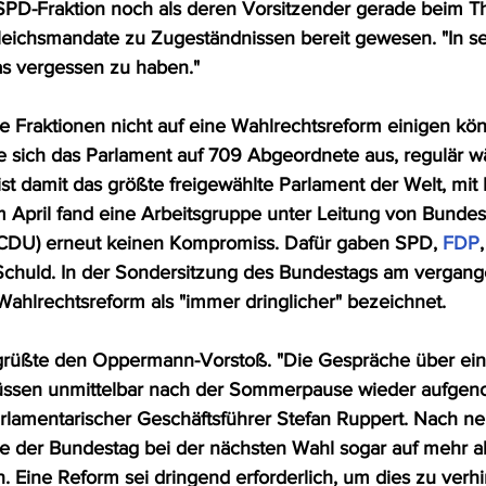
 SPD-Fraktion noch als deren Vorsitzender gerade beim 
ichsmandate zu Zugeständnissen bereit gewesen. "In sei
das vergessen zu haben."
die Fraktionen nicht auf eine Wahlrechtsreform einigen kö
 sich das Parlament auf 709 Abgeordnete aus, regulär w
st damit das größte freigewählte Parlament der Welt, mit
Im April fand eine Arbeitsgruppe unter Leitung von Bundes
CDU) erneut keinen Kompromiss. Dafür gaben SPD, 
FDP
 Schuld. In der Sondersitzung des Bundestags am vergan
Wahlrechtsreform als "immer dringlicher" bezeichnet. 
grüßte den Oppermann-Vorstoß. "Die Gespräche über ein
üssen unmittelbar nach der Sommerpause wieder aufge
arlamentarischer Geschäftsführer Stefan Ruppert. Nach n
 der Bundestag bei der nächsten Wahl sogar auf mehr a
. Eine Reform sei dringend erforderlich, um dies zu verhi