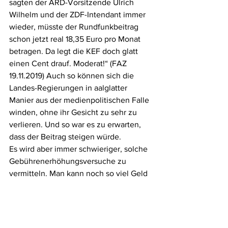
sagten der ARD-Vorsitzende Ulrich 
Wilhelm und der ZDF-Intendant immer 
wieder, müsste der Rundfunkbeitrag 
schon jetzt real 18,35 Euro pro Monat 
betragen. Da legt die KEF doch glatt 
einen Cent drauf. Moderat!“ (FAZ 
19.11.2019) Auch so können sich die 
Landes-Regierungen in aalglatter 
Manier aus der medienpolitischen Falle 
winden, ohne ihr Gesicht zu sehr zu 
verlieren. Und so war es zu erwarten, 
dass der Beitrag steigen würde.
Es wird aber immer schwieriger, solche 
Gebührenerhöhungsversuche zu 
vermitteln. Man kann noch so viel Geld 
in das System pumpen – das 
Programmangebot wird dadurch nicht 
besser, die Sparpotenziale werden 
weiterhin nicht genutzt und die 