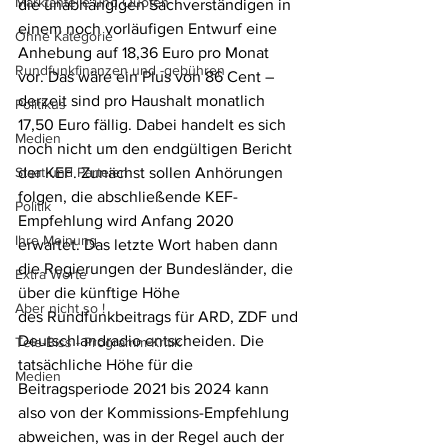
Marktanteile und Quoten
die unabhängigen Sachverständigen in 
einem noch vorläufigen Entwurf eine 
Ohne Kategorie
Anhebung auf 18,36 Euro pro Monat 
Rundfunkfinanzen und -gebühren
vor. Das wäre ein Plus von 86 Cent – 
derzeit sind pro Haushalt monatlich 
Politikus
17,50 Euro fällig. Dabei handelt es sich 
Medien
noch nicht um den endgültigen Bericht 
Staat und Parteien
der KEF. Zunächst sollen Anhörungen 
folgen, die abschließende KEF-
Politik
Empfehlung wird Anfang 2020 
Ihre Meinung
erwartet. Das letzte Wort haben dann 
die Regierungen der Bundesländer, die 
Extra Worte
über die künftige Höhe 
Aber nicht so !
des Rundfunkbeitrags für ARD, ZDF und 
Deutschlandradio entscheiden. Die 
Tele-Biss - Programm-Kritik
tatsächliche Höhe für die 
Medien
Beitragsperiode 2021 bis 2024 kann 
also von der Kommissions-Empfehlung 
abweichen, was in der Regel auch der 