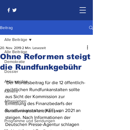
Beitrag
Alle Beiträge
20. Nov. 2019
2 Min. Lesezeit
Alle Beiträge
Ohne Reformen steigt
Demokratie
die Rundfunkgebühr
Dossier
Aktiv werden
 Der Monatsbeitrag für die 12 öffentlich-
rechtlichen Rundfunkanstalten sollte 
Kamera
aus Sicht der Kommission zur 
Alltagsleben
Ermittlung des Finanzbedarfs der 
Rundfunkanstalten (KEF) von 2021 an 
Gehältervergleich und Personal
steigen. Nach Informationen der 
Programme und Sendungen
Deutschen Presse-Agentur schlagen 