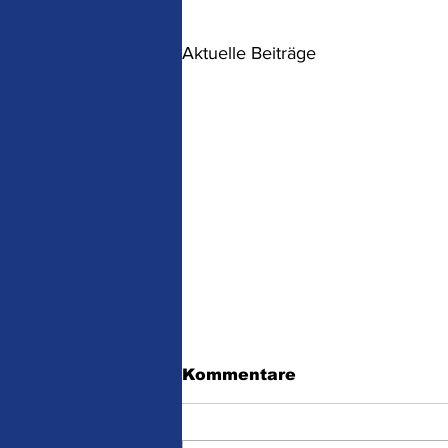
Aktuelle Beiträge
Deutscher Bundestag
Kommentare
450 – Die Wähler- und
Steuerzahler-Aktion
Der Bundestag mit aktuell 709