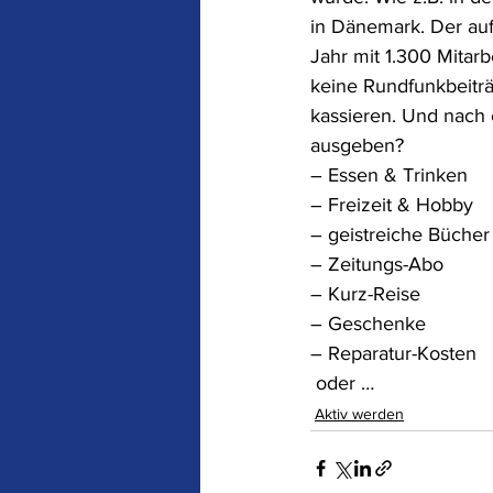
in Dänemark. Der auf
Staat und Parteien
Jahr mit 1.300 Mitar
keine Rundfunkbeitr
kassieren. Und nach 
Aber nicht so !
Te
ausgeben?
– Essen & Trinken
– Freizeit & Hobby
– geistreiche Bücher
– Zeitungs-Abo
– Kurz-Reise
– Geschenke
– Reparatur-Kosten 
 oder …
Aktiv werden