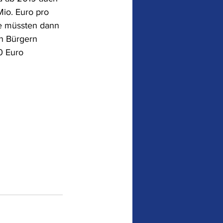
io. Euro pro 
e müssten dann 
n Bürgern 
0 Euro 