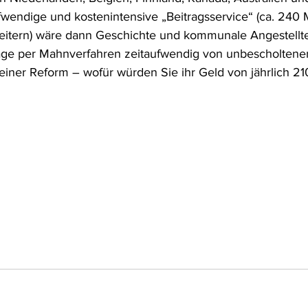
wendige und kostenintensive „Beitragsservice“ (ca. 240 M
Politik
Ihre Meinung
Extra Worte
beitern) wäre dann Geschichte und kommunale Angestellt
äge per Mahnverfahren zeitaufwendig von unbescholtene
einer Reform – wofür würden Sie ihr Geld von jährlich 21
le-Biss - Programm-Kritik
Medien