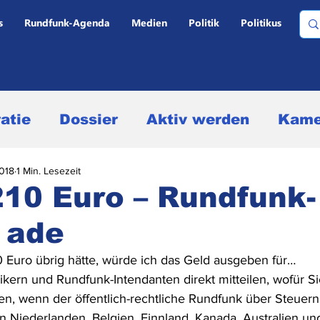
s
Rundfunk-Agenda
Medien
Politik
Politikus
atie
Dossier
Aktiv werden
Kame
2018
1 Min. Lesezeit
ltervergleich und Personal
10 Euro – Rundfunk-
 ade
dungen
Marktanteile und Quoten
Oh
 Euro übrig hätte, würde ich das Geld ausgeben für…
ikern und Rundfunk-Intendanten direkt mitteilen, wofür Si
d -gebühren
Politikus
Medien
, wenn der öffentlich-rechtliche Rundfunk über Steuern 
en Niederlanden, Belgien, Finnland, Kanada, Australien u