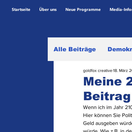
Startseite
Über uns
Neue Programme
Media-Info
Alle Beiträge
Demokr
goldfox creative
18. März 
Alltagsleben
Gehä
Meine 2
Beitrag
Programme und Sen
Wenn ich im Jahr 210
Hier können Sie Polit
Rundfunkfinanzen un
Geld ausgeben würden
würde. Wie z.B. in d