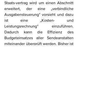
Staats-vertrag wird um einen Abschnitt 
erweitert, der eine „verbindliche 
Ausgabensteuerung“ vorsieht und dazu 
ist eine „Kosten- und 
Leistungsrechnung“ einzuführen. 
Dadurch kann die Effizienz des 
Budgeteinsatzes aller Sendeanstalten 
miteinander überprüft werden. Bisher ist 
das nicht möglich.
Auf den ÖRR, insbesondere auf ARD 
und ZDF, kommt viel Arbeit zu. Seit 
2016 hat die Politik die Anstalten zu 
(grundlegenden) Reformen verpflichtet, 
doch die Ergebnisse der „Reform-arbeit“ 
sind kaum sichtbar. Da nützt es auch 
nichts, wenn sich die ör Chefs, ARD-
Gniffke und ZDF-Himmler, gegenseitig 
auf die Schulter klopfen. Dafür schlägt 