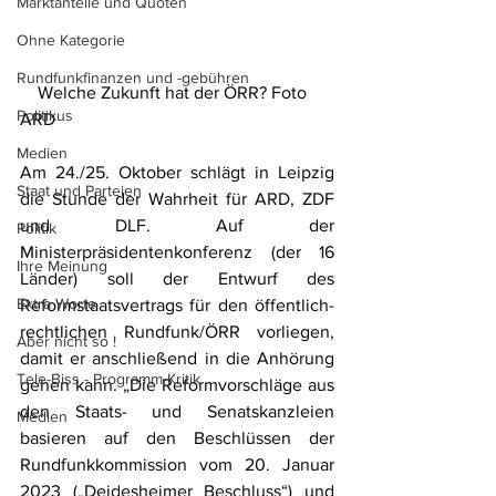
Marktanteile und Quoten
Ohne Kategorie
Rundfunkfinanzen und -gebühren
    Welche Zukunft hat der ÖRR? Foto 
Politikus
ARD
Medien
Am 24./25. Oktober schlägt in Leipzig 
Staat und Parteien
die Stunde der Wahrheit für ARD, ZDF 
und DLF. Auf der 
Politik
Ministerpräsidentenkonferenz (der 16 
Ihre Meinung
Länder) soll der Entwurf des 
Extra Worte
Reformstaatsvertrags für den öffentlich-
rechtlichen Rundfunk/ÖRR vorliegen, 
Aber nicht so !
damit er anschließend in die Anhörung 
Tele-Biss - Programm-Kritik
gehen kann. „Die Reformvorschläge aus 
den Staats- und Senatskanzleien 
Medien
basieren auf den Beschlüssen der 
Rundfunkkommission vom 20. Januar 
2023 („Deidesheimer Beschluss“) und 