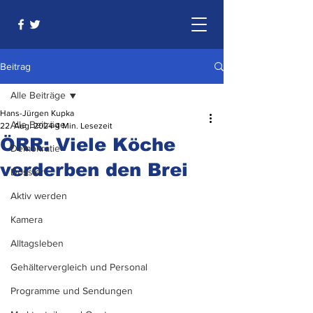
Beitrag
Alle Beiträge
Hans-Jürgen Kupka
Alle Beiträge
22. Aug. 2024
4 Min. Lesezeit
ÖRR: Viele Köche
Demokratie
verderben den Brei
Dossier
Aktiv werden
Kamera
Alltagsleben
Gehältervergleich und Personal
Programme und Sendungen