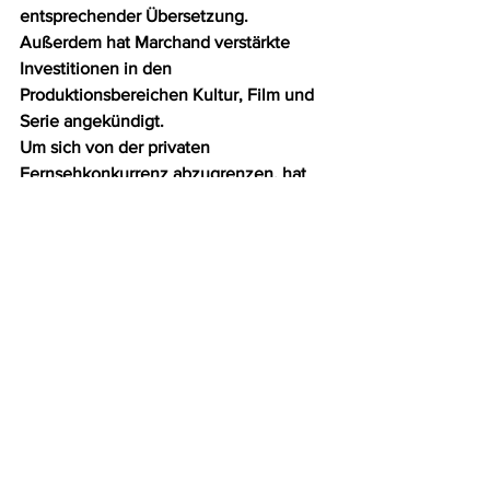
entsprechender Übersetzung. 
Außerdem hat Marchand verstärkte 
Investitionen in den 
Produktionsbereichen Kultur, Film und 
Serie angekündigt.
Um sich von der privaten 
Fernsehkonkurrenz abzugrenzen, hat 
die SRG zudem eine weitere 
Veränderung angekündigt. So soll es 
künftig bei den Spielfilmen in der 
Hauptsendezeit keine 
Unterbrecherwerbung mehr geben. 
Hier orientiert sich die SRG an ARD, 
ZDF und ORF (Wien). Der SRG würden 
damit laut SRG-Chef Marchand rund 
zehn Millionen Franken pro Jahr 
entgehen. Und auch auf die Verleger 
macht der öffentliche Rundfunk einen 
Schritt zu: In Zukunft wolle man online 