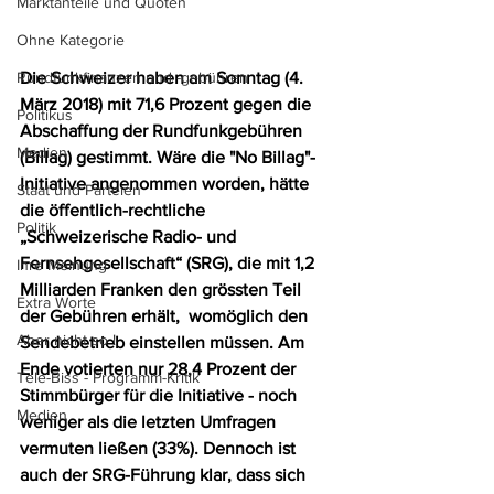
Marktanteile und Quoten
Ohne Kategorie
Rundfunkfinanzen und -gebühren
Die Schweizer haben am Sonntag (4. 
März 2018) mit 71,6 Prozent gegen die 
Politikus
Abschaffung der Rundfunkgebühren 
Medien
(Billag) gestimmt. Wäre die "No Billag"-
Initiative angenommen worden, hätte 
Staat und Parteien
die öffentlich-rechtliche 
Politik
„Schweizerische Radio- und 
Fernsehgesellschaft“ (SRG), die mit 1,2 
Ihre Meinung
Milliarden Franken den grössten Teil 
Extra Worte
der Gebühren erhält,  womöglich den 
Aber nicht so !
Sendebetrieb einstellen müssen. Am 
Ende votierten nur 28,4 Prozent der 
Tele-Biss - Programm-Kritik
Stimmbürger für die Initiative - noch 
Medien
weniger als die letzten Umfragen 
vermuten ließen (33%). Dennoch ist 
auch der SRG-Führung klar, dass sich 