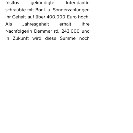
fristlos gekündigte Intendantin 
schraubte mit Boni- u. Sonderzahlungen 
ihr Gehalt auf über 400.000 Euro hoch. 
Als Jahresgehalt erhält ihre 
Nachfolgerin Demmer rd. 243.000 und 
in Zukunft wird diese Summe noch 
einmal auf rd. 187.000 Euro reduziert. 
RBB-Führungskräfte sollen nicht mehr 
Geld erhalten als Landesminister. Auch 
das Saarland deckelt das Gehalt auf die 
gleiche Höhe. Es geht also – 
Intendanten sollen kein astronomisches 
Gehalt mehr erhalten. Warum aber 
kommen Politiker und Rdf.-Räte erst 
jetzt auf diesen Gedanken? Bürger und 
Medien-Kritiker haben den ör 
Gehälterwahn schon immer kritisiert. 
Denn, der ÖRR ist kein privates 
Unternehmen welches Gewinne 