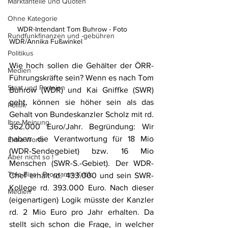
Marktanteile und Quoten
Ohne Kategorie
    WDR-Intendant Tom Buhrow - Foto 
Rundfunkfinanzen und -gebühren
WDR/Annika Fußwinkel
Politikus
Wie hoch sollen die Gehälter der ÖRR-
Medien
Führungskräfte sein? Wenn es nach Tom 
Staat und Parteien
Buhrow (WDR) und Kai Gniffke (SWR) 
geht, können sie höher sein als das 
Politik
Gehalt von Bundeskanzler Scholz mit rd. 
Ihre Meinung
362.000 Euro/Jahr. Begründung: Wir 
haben die Verantwortung für 18 Mio 
Extra Worte
(WDR-Sendegebiet) bzw. 16 Mio 
Aber nicht so !
Menschen (SWR-S.-Gebiet). Der WDR-
Tele-Biss - Programm-Kritik
Chef erhält rd. 433.000 und sein SWR-
Kollege rd. 393.000 Euro. Nach dieser 
Medien
(eigenartigen) Logik müsste der Kanzler 
rd. 2 Mio Euro pro Jahr erhalten. Da 
stellt sich schon die Frage, in welcher 