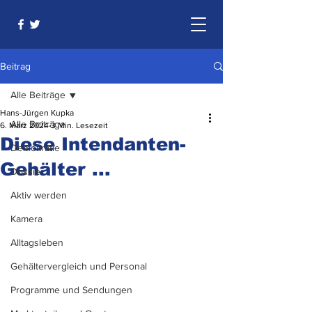
Beitrag
Alle Beiträge
Hans-Jürgen Kupka
Alle Beiträge
6. März 2024
3 Min. Lesezeit
Diese Intendanten-
Demokratie
Gehälter ...
Dossier
Aktiv werden
Kamera
Alltagsleben
Gehältervergleich und Personal
Programme und Sendungen