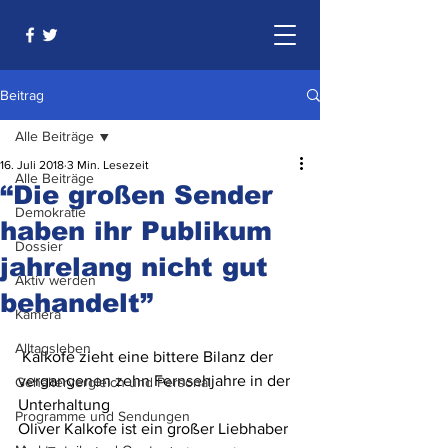
Beitrag
Alle Beiträge
16. Juli 2018
3 Min. Lesezeit
Alle Beiträge
“Die großen Sender
Demokratie
haben ihr Publikum
Dossier
jahrelang nicht gut
Aktiv werden
behandelt”
Kamera
Alltagsleben
 Kalkofe zieht eine bittere Bilanz der 
vergangenen zehn Fernsehjahre in der 
Gehältervergleich und Personal
Unterhaltung
Programme und Sendungen
Oliver Kalkofe ist ein großer Liebhaber 