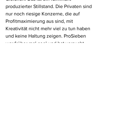
produzierter Stillstand. Die Privaten sind 
nur noch riesige Konzerne, die auf 
Profitmaximierung aus sind, mit 
Kreativität nicht mehr viel zu tun haben 
und keine Haltung zeigen. ProSieben 
war früher mal cool und hat versucht, 
tolle Serien zu holen und gleichzeitig 
neue Formate zu entwickeln. Jetzt sind 
sie nur noch Abspielstation für „Big 
Bang Theory“ und Heidi Klum. Sat.1 hat 
sich in Luft aufgelöst und RTL ist das 
Kantinenfutter des Fernsehens: jeden 
Tag das Gleiche, seit Jahren und 
Jahrzehnten. Da ist keiner mehr, der 
mich persönlich emotional auch nur für 
zehn Cent anspricht. 
Das ganze Interview auf meedia.de 
16.7.2018