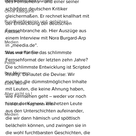
Marktanteile und Quoten
des Fernsehens – und einer seiner 
schärfsten deutschen Kritiker 
Ohne Kategorie
gleichermaßen. Er rechnet knallhart mit 
Rundfunkfinanzen und -gebühren
der Entwicklung der deutschen 
Fernsehbranche ab. Hier Auszüge aus 
Politikus
einem Interview mit Nora Burgard-Arp 
Medien
in „meedia.de“. 
Staat und Parteien
Was war für Sie das schlimmste 
Fernsehformat der letzten zehn Jahre?
Politik
Die schlimmste Entwicklung ist Scripted 
Ihre Meinung
Reality. Da lautet die Devise: Wir 
machen die dümmstmöglichen Inhalte 
Extra Worte
mit Leuten, die keine Ahnung haben, 
Aber nicht so !
wie Fernsehen geht – weder vor noch 
hinter der Kamera. Wir hetzen Leute 
Tele-Biss - Programm-Kritik
aus den Unterschichten aufeinander, 
Medien
die wir dann hämisch und spöttisch 
belächeln können, und zwingen sie in 
die wohl furchtbarsten Geschichten, die 