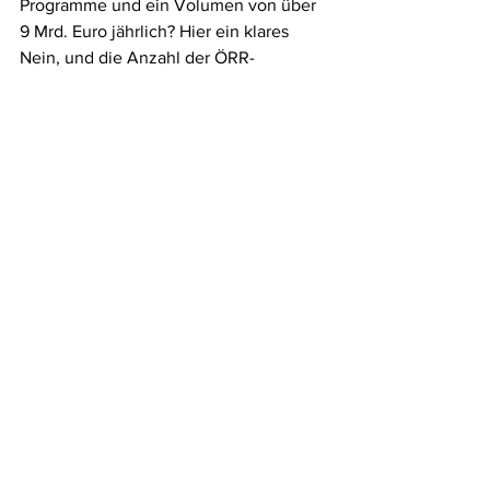
Programme und ein Volumen von über 
9 Mrd. Euro jährlich? Hier ein klares 
Nein, und die Anzahl der ÖRR-
Programme (95) ist weder gerichtlich, 
noch politisch festgelegt worden. Dazu 
Ulrich Wilhelm: „Wir wollen 750 
Millionen Euro mehr im Jahr oder die 
Programme werden massiv reduziert“. 
Und das, obwohl die KEF-
Rechnungsprüfer am 19. Februar 2018 
ARD und ZDF einen Überschuss von 
544,5 Mio. Euro bis 2020 bescheinigt 
haben. Das hat nichts mehr mit dem 
Sendeauftrag des ÖRR zu tun. Und 
dann wundern sich die 
Verantwortlichen in der Politik und 
beim Rundfunk, dass 43% der Bürger 
keinen Rundfunk-Beitrag mehr zahlen 
möchten und 49% einen Beitrag 