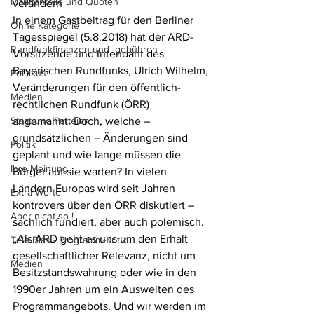
Marktanteile und Quoten
verändern 
In einem Gastbeitrag für den Berliner 
Ohne Kategorie
Tagesspiegel (5.8.2018) hat der ARD-
Rundfunkfinanzen und -gebühren
Vorsitzende und Intendant des 
Bayerischen Rundfunks, Ulrich Wilhelm, 
Politikus
Veränderungen für den öffentlich-
Medien
rechtlichen Rundfunk (ÖRR) 
Staat und Parteien
angemahnt. Doch, welche – 
grundsätzlichen – Änderungen sind 
Politik
geplant und wie lange müssen die 
Ihre Meinung
Bürger auf sie warten? In vielen 
Ländern Europas wird seit Jahren 
Extra Worte
kontrovers über den ÖRR diskutiert – 
Aber nicht so !
sachlich fundiert, aber auch polemisch. 
„Als ARD geht es uns um den Erhalt 
Tele-Biss - Programm-Kritik
gesellschaftlicher Relevanz, nicht um 
Medien
Besitzstandswahrung oder wie in den 
1990er Jahren um ein Ausweiten des 
Programmangebots. Und wir werden im 